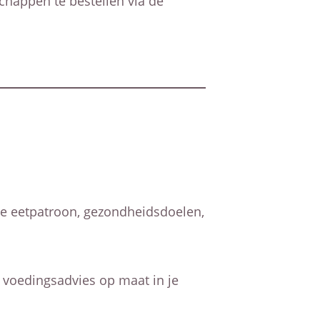
chappen te bestellen via de
dige eetpatroon, gezondheidsdoelen,
 voedingsadvies op maat in je