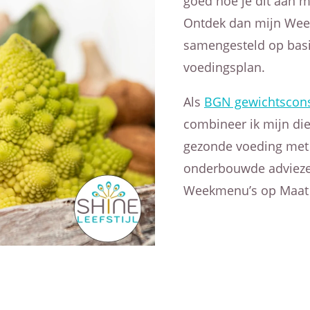
goed hoe je dit aan 
Ontdek dan mijn Wee
samengesteld op basi
voedingsplan.
Als
BGN gewichtscon
combineer ik mijn di
gezonde voeding met 
onderbouwde advieze
Weekmenu’s op Maat i