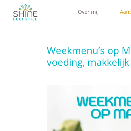
Ga
Over mij
Aan
naar
de
inhoud
Weekmenu’s op Ma
voeding, makkelijk