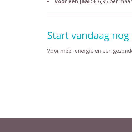
Voor een jaar:
€ 6,95 per maa
Start vandaag no
Voor méér energie en een gezonder 