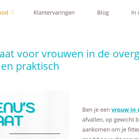
bod
Klantervaringen
Blog
In
Home
Weekmenu’s op Maat voor vrouwen in de overgang
at voor vrouwen in de over
 en praktisch
Ben je een
vrouw in 
afvallen, op gewicht bl
aankomen om je fitter