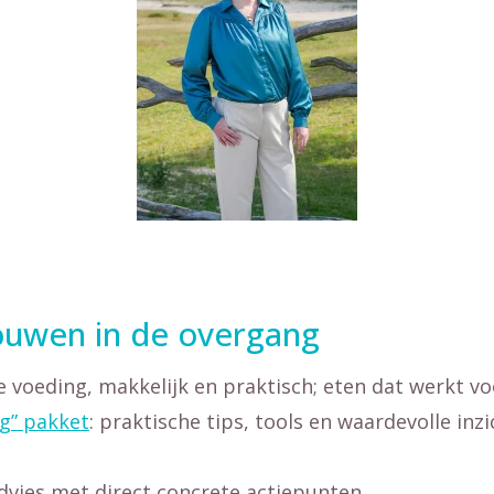
ouwen in de overgang
e voeding, makkelijk en praktisch; eten dat werkt v
g” pakket
: praktische tips, tools en waardevolle inz
advies met direct concrete actiepunten