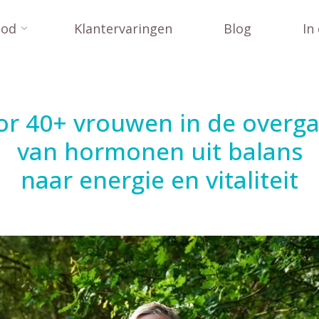
bod
Klantervaringen
Blog
In
or 40+ vrouwen in de overga
van hormonen uit balans
naar energie en vitaliteit