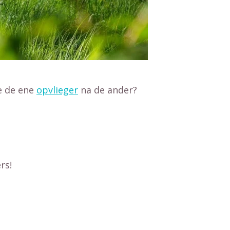
je de ene
opvlieger
na de ander?
rs!