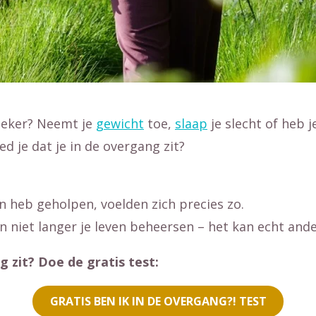
zeker? Neemt je
gewicht
toe,
slaap
je slecht of heb 
d je dat je in de overgang zit?
n heb geholpen, voelden zich precies zo.
 niet langer je leven beheersen – het kan echt ande
 zit? Doe de gratis test:
GRATIS BEN IK IN DE OVERGANG?! TEST