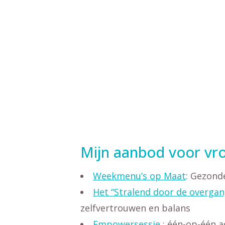
Mijn aanbod voor vr
Weekmenu’s op Maat
: Gezond
Het “Stralend door de overgan
zelfvertrouwen en balans
Empowersessie
: één-op-één 