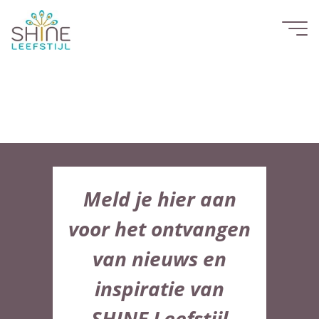
Ga
naar
Home
de
inhoud
Meld je hier aan
voor het ontvangen
van nieuws en
inspiratie van
SHINE Leefstijl