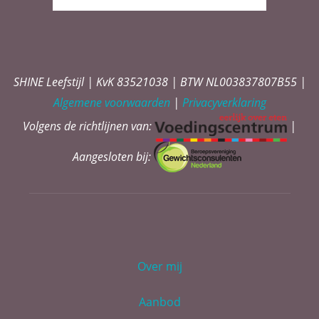
SHINE Leefstijl
|
KvK 83521038
|
BTW NL003837807B55
|
Algemene voorwaarden
|
Privacyverklaring
Volgens de richtlijnen van:
|
Aangesloten bij:
Over mij
Aanbod